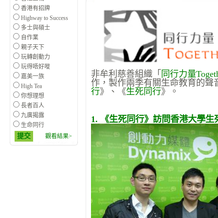
香港有招牌
Highway to Success
多士與碩士
自作業
親子天下
玩轉創動力
玩得唔好嘥
非牟利慈善組織「
同行力量Togethe
嘉美一族
作，製作兩季有關生命教育的聲
High Tea
行
》、《
生死同行
》。
你想理想
長者百人
九廣揭露
1. 《生死同行》訪問香港大學生死
生命同行
提交
觀看結果>