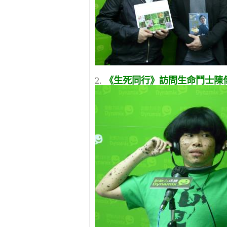
2.
《生死同行》訪問生命鬥士陳偉霖(