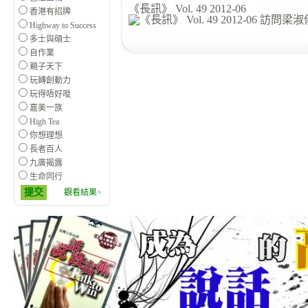
《長訊》 Vol. 49 2012-06
香港有招牌
Highway to Success
多士與碩士
自作業
親子天下
玩轉創動力
玩得唔好嘥
嘉美一族
High Tea
你想理想
長者百人
九廣揭露
生命同行
提交
觀看結果>