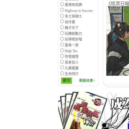
《經濟日報》
香港有招牌
Highway to Success
多士與碩士
自作業
親子天下
玩轉創動力
玩得唔好嘥
嘉美一族
High Tea
你想理想
長者百人
九廣揭露
生命同行
提交
觀看結果>