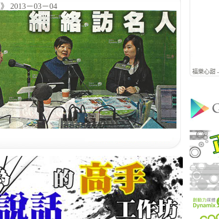
 2013－03－04
福樂心甜 