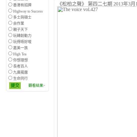
《松柏之聲》 第四二七期 2013年3月
香港有招牌
Highway to Success
多士與碩士
自作業
親子天下
玩轉創動力
玩得唔好嘥
嘉美一族
High Tea
你想理想
長者百人
九廣揭露
生命同行
提交
觀看結果>