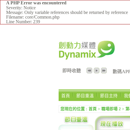
A PHP Error was encountered
Severity: Notice
Message: Only variable references should be returned by reference
Filename: core/Common.php
Line Number: 239
即時收聽
數碼APPS
首頁
節目重溫
節目主持
我
您現在的位置 :
首頁
>
職場即場 2
>
第