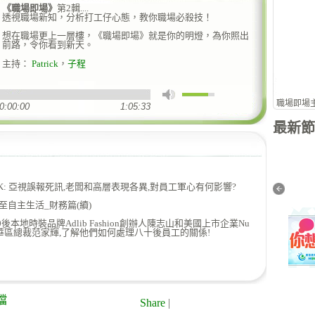
《職場即場》
第2輯....
透視職場新知，分析打工仔心態，教你職場必殺技！
想在職場更上一層樓，《職場即場》就是你的明燈，為你照出
前路，令你看到新天。
主持：
Patrick
，
子程
職場即場
0:00:00
1:05:33
最新節
LK: 亞視誤報死訊,老闆和高層表現各異,對員工軍心有何影響?
親子天下（暑期特別版）
All Day Breakfast
至自主生活_財務篇(續)
問80後本地時裝品牌Adlib Fashion創辦人陳志山和美國上市企業Nu
中華區總裁范家輝,了解他們如何處理八十後員工的關係!
檔
Share
|