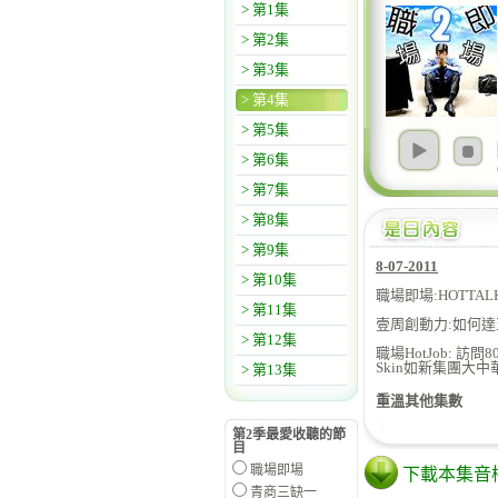
> 第1集
> 第2集
> 第3集
> 第4集
> 第5集
> 第6集
> 第7集
> 第8集
> 第9集
8-07-2011
> 第10集
職場即場:HOTTA
> 第11集
壹周創動力:如何達
> 第12集
職場HotJob: 訪
Skin如新集團大
> 第13集
重溫其他集數
第2季最愛收聽的節
目
職場即場
下載本集音
青商三缺一