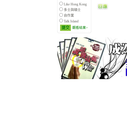
Like Hong Kong
多士與碩士
自作業
Talk Island
提交
觀看結果>