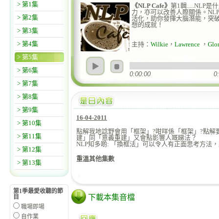
> 第1集
《NLP Cafe》
第1輯.....N
力，亦可以改善人際關係。NLP 
> 第2集
活化，助你發揮大腦潛能，突
想的成就！
> 第3集
> 第4集
主持：
Wilkie
，
Lawrence
，
Glor
> 第5集
> 第6集
0:00:00
0
> 第7集
> 第8集
> 第9集
16-04-2011
> 第10集
點解我地諗野會用「框架」?咁咩係「框架」?點解要問
> 第11集
建」同「意義重建」又會點影響人嘅睇法？
親子天下（暑期
NLP知多啲: 「換框法」可以令人有正面思考方法
> 第12集
重溫其他集數
> 第13集
第1季最愛收聽的節
下載本集音檔
目
職場即場
自作業