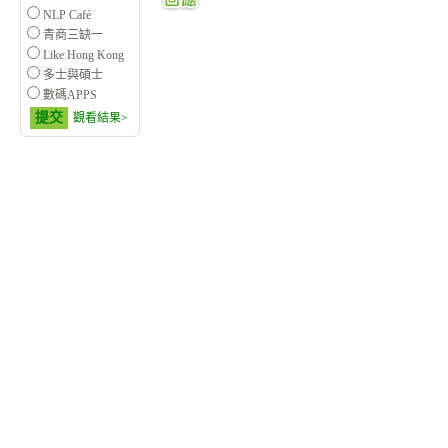
NLP Café
青商三缺一
Like Hong Kong
多士與碩士
數碼APPS
提交
觀看結果>