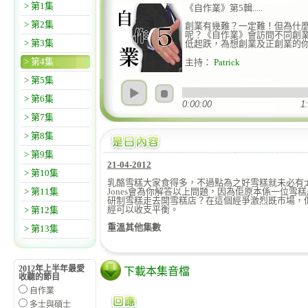
> 第1集
《自作業》第5輯.....
> 第2集
創業有幾難？一定難！但為什
呢？《自作業》會訪問不同創
> 第3集
低起跌，為想創業及正創業的
> 第4集
主持：
Patrick
> 第5集
> 第6集
0:00:00
1
> 第7集
> 第8集
> 第9集
21-04-2012
> 第10集
乳酪雪糕大家食得多，不過點為之好雪糕就未必有太多人在
> 第11集
Jones會為你解答以上問題，因為佢原本係一位雪糕
親子天下（暑期
研制雪糕走去開雪糕店？在這個經爭激烈既市場，
經可以收支平衡。
> 第12集
重溫其他集數
> 第13集
2012年上半年最愛
下載本集音檔
收聽的節目
自作業
多士與碩士