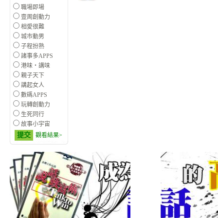
職場即場
壹周創動力
相愛很難
城市動男
子程扮熟
諸事多APPS
港味‧講味
親子天下
講起女人
數碼APPS
玩轉創動力
生死同行
故事小宇宙
提交
觀看結果>