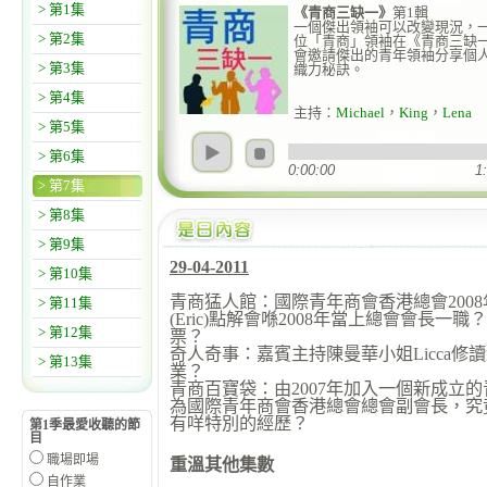
> 第1集
《青商三缺一》
第1輯
一個傑出領袖可以改變現況，一
> 第2集
位「青商」領袖在《青商三缺
會邀請傑出的青年領袖分享個
> 第3集
織力秘訣。
> 第4集
主持：
Michael
，
King
，
Lena
> 第5集
> 第6集
0:00:00
1
> 第7集
> 第8集
> 第9集
29-04-2011
> 第10集
青商猛人館：國際青年商會香港總會200
> 第11集
親子天下（暑期
(Eric)點解會喺2008年當上總會會長
> 第12集
票？
奇人奇事：嘉賓主持陳曼華小姐Licca修
> 第13集
業？
青商百寶袋：由2007年加入一個新成立的
為國際青年商會香港總會總會副會長，究
有咩特別的經歷？
第1季最愛收聽的節
目
職場即場
重溫其他集數
自作業