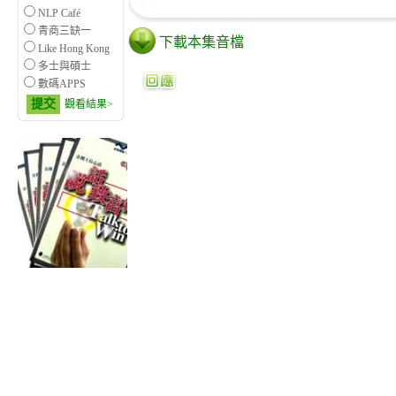
NLP Café
青商三缺一
下載本集音檔
Like Hong Kong
多士與碩士
數碼APPS
提交
觀看結果>