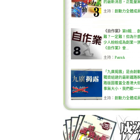
的最新消息，正能量
主持
：
創動力全體成
《自作業》
第8輯....
難？一定難！但為什
少人紛紛成為創業一
《自作業》會...
主持
：
Patrick
「九廣揭露」是由創
獨資組建的最新鐵路
路版圖覆蓋全香港大
事無大小，我們都一一為
主持
：
創動力全體成