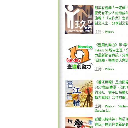
創業有幾難？一定難
麼仍有不少人紛紛成
族呢？《自作業》會
創業人士，分享創業甜酸
主持
：
Patrick
《壹周創動力》第3季
Patrick Sir親自主
力最新節目資訊，分
活體驗，每周為大家創.
主持
：
Patrick
《香江巨輪》是由國
3450地區(香港、澳門
的分社---獅子山扶輪
動力媒體》合作的網...
主持
：
Patrick
，
Michae
Darwin Liu
延續玩轉精神！每星
邊玩一邊為你更新創