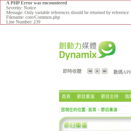
A PHP Error was encountered
Severity: Notice
Message: Only variable references should be returned by reference
Filename: core/Common.php
Line Number: 239
即時收聽
數碼APPS
首頁
節目重溫
節目主持
我
您現在的位置:
首頁
>
節目重溫