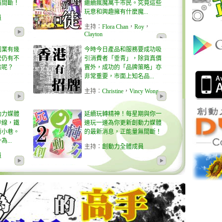
無間斷！
繼續瘋魔萬千市民。究竟這些
玩意和興趣擁有什麼魔...
員
主持
：
Flora Chan
，
Roy
，
Clayton
. 創業有幾
今時今日產品和服務要成功吸
麼仍有不
引消費者「垂青」，除貨真價
族呢？
實外，成功的「品牌策略」亦
非常重要，市面上知名品...
主持
：
Christine
，
Vincy Wong
動力媒體
延續玩轉精神！每星期與你一
幹線，鐵
邊玩一邊為你更新創動力媒體
街小巷。
的最新消息，正能量無間斷！
...
主持
：
創動力全體成員
員