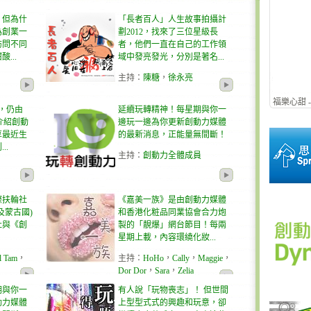
！但為什
「長者百人」人生故事拍攝計
為創業一
劃2012，找來了三位星級長
訪問不同
者，他們一直在自己的工作領
...
域中發亮發光，分別是著名...
主持
：
陳糖
，
徐永亮
福樂心甜 
，仍由
延續玩轉精神！每星期與你一
理，介紹創動
邊玩一邊為你更新創動力媒體
享最近生
的最新消息，正能量無間斷！
..
主持
：
創動力全體成員
際扶輪社
《嘉美一族》是由創動力媒體
及蒙古國)
和香港化粧品同業協會合力炮
社與《創
製的「靚爆」網台節目！每兩
星期上載，內容環繞化妝...
l Tam
，
主持
：
HoHo
，
Cally
，
Maggie
，
Dor Dor
，
Sara
，
Zelia
期與你一
有人說「玩物喪志」！ 但世間
動力媒體
上型型式式的興趣和玩意，卻