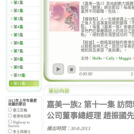
> 第1集
《嘉美一族2》是由創動力媒
製的「靚爆」網台節目！每兩
> 第2集
業界不同範疇，包括：
> 第3集
【爆發點】人一生總會遇上一
之後人生或事業就絕對變得「
> 第4集
點」！每集《嘉美一族》會邀
享他們在華麗路途上的成功之
點」，絕對適合渴望成功的「
> 第5集
【粧墟】一群極富經驗的香港
> 第6集
以輕鬆易明方式，與您分享美
規則與及美容「喜與樂」。
> 第7集
主持：
HoHo
，
Cally
，
Maggie
> 第8集
> 第9集
0:00:00
1
> 第10集
> 第11集
親子天下（暑期
2013年上半年最愛
嘉美一族2 第十一集 訪
收聽的節目
香江巨輪
公司董事總經理 趙振國
香港有招牌
Highway to
Success
播出時間：30-8-2013
多士與碩士