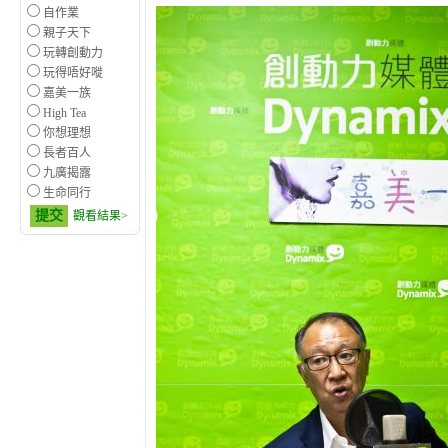
自作業
親子天下
玩轉創動力
玩得唔好嘥
嘉美一族
High Tea
你想理想
長者百人
九廣揭露
生命同行
提交
觀看結果>