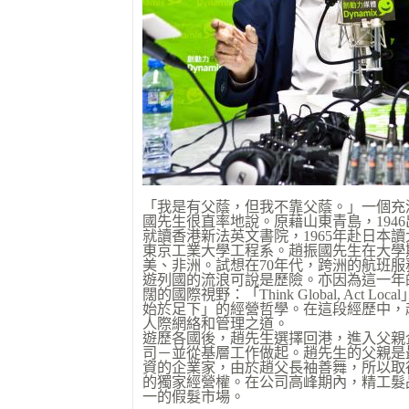
「我是有父蔭，但我不靠父蔭。」一個充
國先生很直率地說。原藉山東青島，1946
就讀香港新法英文書院，1965年赴日本讀
東京工業大學工程系。趙振國先生在大學
美、非洲。試想在70年代，跨洲的航班
遊列國的流浪可說是歷險。亦因為這一年
闊的國際視野：「Think Global, Act L
始於足下」的經營哲學。在這段經歷中，
人際網絡和管理之道。
遊歷各國後，趙先生選擇回港，進入父親
司－並從基層工作做起。趙先生的父親是
資的企業家，由於趙父長袖善舞，所以取
的獨家經營權。在公司高峰期內，精工髮
一的假髮市場。