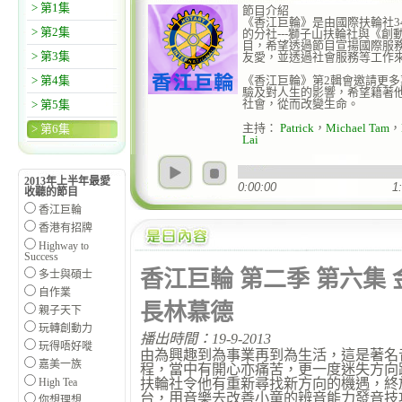
> 第1集
節目介紹
《香江巨輪》是由國際扶輪社34
> 第2集
的分社---獅子山扶輪社與《
目，希望透過節目宣揚國際服
> 第3集
友愛，並透過社會服務等工作
> 第4集
《香江巨輪》第2輯會邀請更
驗及對人生的影響，希望籍著
社會，從而改變生命。
> 第5集
主持：
Patrick
，
Michael Tam
，
> 第6集
Lai
2013年上半年最愛
0:00:00
1
收聽的節目
香江巨輪
香港有招牌
Highway to
親子天下（暑期
Success
香江巨輪 第二季 第六集
多士與碩士
自作業
長林慕德
親子天下
玩轉創動力
播出時間：19-9-2013
玩得唔好嘥
由為興趣到為事業再到為生活，這是著名
嘉美一族
程，當中有開心亦痛苦，更一度迷失方向
High Tea
扶輪社令他有重新尋找新方向的機遇，終
台，用音樂去改善小童的辨音能力發音技
你想理想