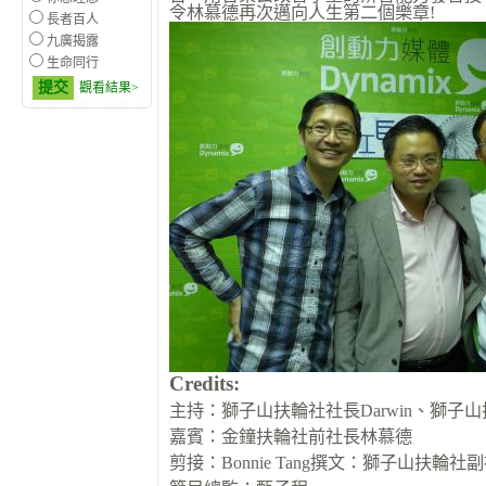
令林慕德再次邁向人生第二個樂章!
長者百人
九廣揭露
生命同行
提交
觀看結果>
Credits:
主持：獅子山扶輪社社長Darwin、獅子山扶輪社
嘉賓：金鐘扶輪社前社長林慕德
剪接：Bonnie Tang
撰文：獅子山扶輪社副社長Pa