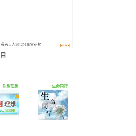
- 長者百人2012分享會花絮
目
你想理想
生命同行
嘉美一族2