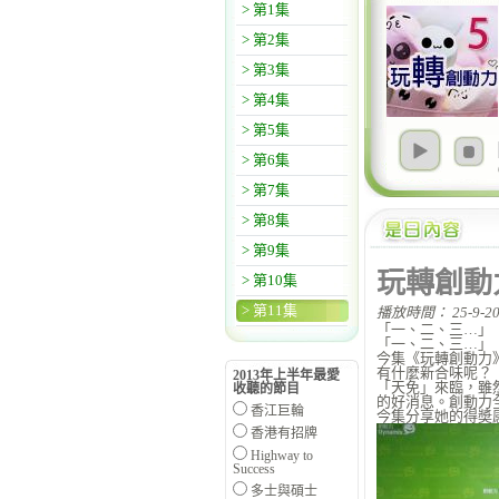
> 第1集
> 第2集
> 第3集
> 第4集
> 第5集
> 第6集
> 第7集
> 第8集
> 第9集
玩轉創動
> 第10集
> 第11集
播放時間： 25-9-20
「一、二、三…」
「一、二、三…」
今集《玩轉創動力》
有什麼新合味呢？
2013年上半年最愛
「天免」來臨，雖
收聽的節目
的好消息。創動力
香江巨輪
今集分享她的得奬感
香港有招牌
Highway to
Success
多士與碩士