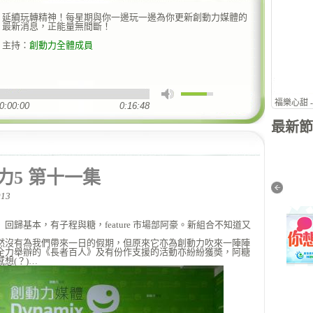
延續玩轉精神！每星期與你一邊玩一邊為你更新創動力媒體的
最新消息，正能量無間斷！
主持：
創動力全體成員
福樂心甜 
0:00:00
0:16:48
最新節
力5 第十一集
13
親子天下（暑期特別版）
All Day Breakfast
回歸基本，有子程與糖，feature 市場部阿豪。新組合不知道又
然沒有為我們帶來一日的假期，但原來它亦為創動力吹來一陣陣
全力舉辦的《長者百人》及有份作支援的活動亦紛紛獲奬，阿糖
想(？)…