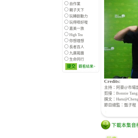
自作業
親子天下
玩轉創動力
玩得唔好嘥
嘉美一族
High Tea
你想理想
長者百人
九廣揭露
生命同行
提交
觀看結果>
Credits:
主持：阿豪@市場
剪接：Bonnie Tang
撰文：Haru@Cheng 
節目總監：甄子程
下載本集音