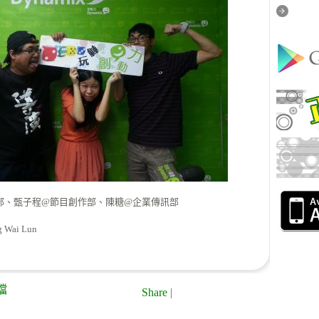
部、甄子程@節目創作部、陳糖@企業傳訊部
Wai Lun
檔
Share
|