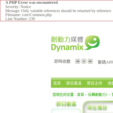
A PHP Error was encountered
Severity: Notice
Message: Only variable references should be returned by reference
Filename: core/Common.php
Line Number: 239
即時收聽
數碼APPS
首頁
節目重溫
節目主持
我
您現在的位置 :
首頁
>
玩轉創動力5
>