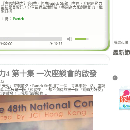
《壹週創動力》第4季，仍由Patrick Sir親自主理，介紹創動力
最新節目資訊，分享最近生活體驗，每周為大家創造動力，繼
續打拼！
主持：
Patrick
福樂心甜 
0:00:00
0:10:33
最新節
力4 第十集 一次座談會的啟發
13
親子天下（暑期特別版）
All Day Breakfast
兔」來襲前夕，Patrick Sir參加了一個「青年細聽生活」座談
k Sir滿以為只是一晚「觀星夜」，想不到竟然被一個「創動力好友」
且更啟發了自我增值的道理…