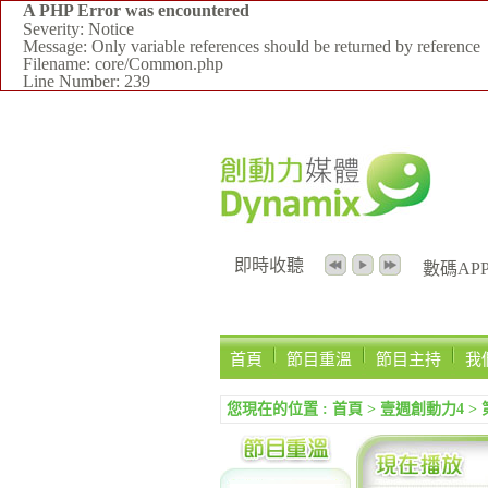
A PHP Error was encountered
Severity: Notice
Message: Only variable references should be returned by reference
Filename: core/Common.php
Line Number: 239
即時收聽
數碼APPS
首頁
節目重溫
節目主持
我
您現在的位置 :
首頁
>
壹週創動力4
>