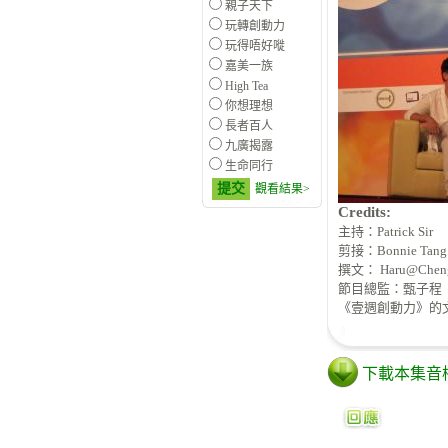
親子天下
玩轉創動力
玩得唔好嘥
嘉美一族
High Tea
你想理想
長者百人
九廣揭露
生命同行
提交
觀看結果>
Credits:
主持：Patrick Sir
剪接：Bonnie Tang
撰文： Haru@Cheng
節目總監：甄子程
《壹週創動力》的文
下載本集音