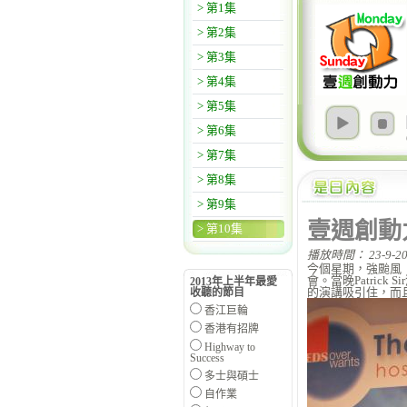
> 第1集
> 第2集
> 第3集
> 第4集
> 第5集
> 第6集
> 第7集
> 第8集
> 第9集
壹週創動
> 第10集
播放時間： 23-9-20
今個星期，強颱風「天
會。當晚Patric
2013年上半年最愛
的演講吸引住，而
收聽的節目
香江巨輪
香港有招牌
Highway to
Success
多士與碩士
自作業