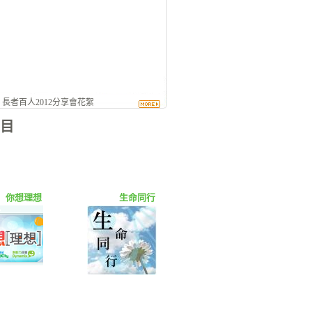
- 長者百人2012分享會花絮
目
你想理想
生命同行
嘉美一族2